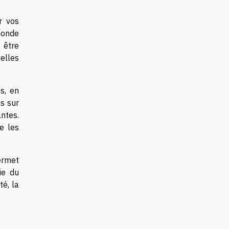
r vos
monde
s être
elles
s, en
s sur
antes.
e les
permet
ie du
é, la