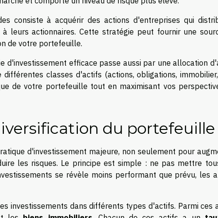
marché et comporte un niveau de risque plus élevé.
des consiste à acquérir des actions d'entreprises qui distri
à leurs actionnaires. Cette stratégie peut fournir une sour
on de votre portefeuille.
ie d'investissement efficace passe aussi par une allocation d'
différentes classes d'actifs (actions, obligations, immobilier,
que de votre portefeuille tout en maximisant vos perspectiv
iversification du portefeuille
ratique d'investissement majeure, non seulement pour augm
duire les risques. Le principe est simple : ne pas mettre tou
investissements se révèle moins performant que prévu, les a
 ses investissements dans différents types d'actifs. Parmi ces a
t les
biens immobiliers
. Chacun de ces actifs a un
ta