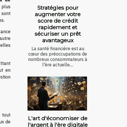
t plus
Stratégies pour
 sont
augmenter votre
score de crédit
es.
rapidement et
tance
sécuriser un prêt
'autre
avantageux
celles
La santé financière est au
cœur des préoccupations de
nombreux consommateurs à
ttant
l'ère actuelle....
ut en
estion
 tout
L'art d'économiser de
aux de
l'argent à l'ère digitale