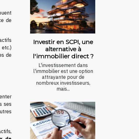
buent
ce de
actifs
Investir en SCPI, une
 etc.)
alternative à
es de
l'immobilier direct ?
L'investissement dans
l'immobilier est une option
attrayante pour de
nombreux investisseurs,
mais...
enter
s ses
utres
ctifs,
ux de