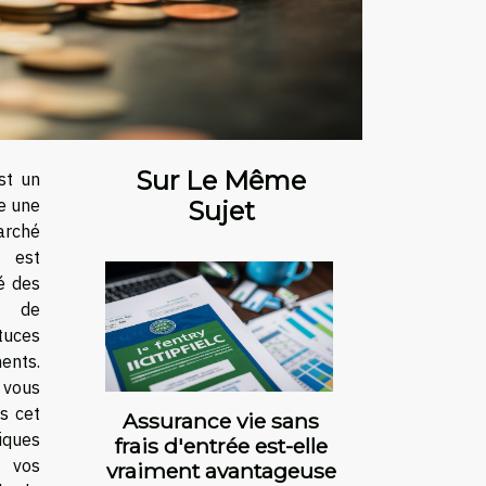
Sur Le Même
st un
te une
Sujet
arché
l est
mé des
t de
stuces
ents.
 vous
s cet
Assurance vie sans
iques
frais d'entrée est-elle
vos
vraiment avantageuse