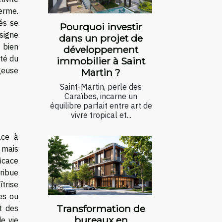
erme.
és se
Pourquoi investir
signe
dans un projet de
 bien
développement
ité du
immobilier à Saint
geuse
Martin ?
Saint-Martin, perle des
Caraïbes, incarne un
équilibre parfait entre art de
vivre tropical et...
âce à
, mais
icace
tribue
îtrise
es ou
Transformation de
nt des
bureaux en
de vie