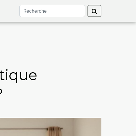
tique
?