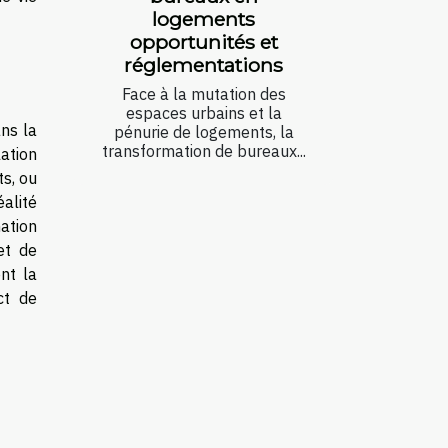
logements
opportunités et
réglementations
Face à la mutation des
espaces urbains et la
ans la
pénurie de logements, la
transformation de bureaux...
lation
s, ou
éalité
mation
et de
nt la
ct de