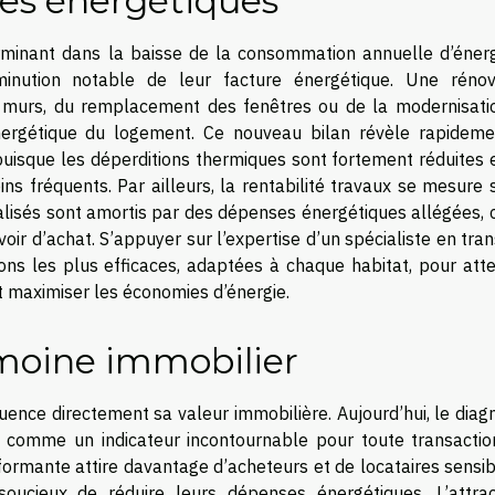
res énergétiques
rminant dans la baisse de la consommation annuelle d’énerg
inution notable de leur facture énergétique. Une rénov
des murs, du remplacement des fenêtres ou de la modernisati
nergétique du logement. Ce nouveau bilan révèle rapideme
puisque les déperditions thermiques sont fortement réduites e
ns fréquents. Par ailleurs, la rentabilité travaux se mesure 
alisés sont amortis par des dépenses énergétiques allégées, c
oir d’achat. S’appuyer sur l’expertise d’un spécialiste en tran
ions les plus efficaces, adaptées à chaque habitat, pour att
 maximiser les économies d’énergie.
imoine immobilier
uence directement sa valeur immobilière. Aujourd’hui, le diag
comme un indicateur incontournable pour toute transactio
formante attire davantage d’acheteurs et de locataires sensib
oucieux de réduire leurs dépenses énergétiques. L’attract