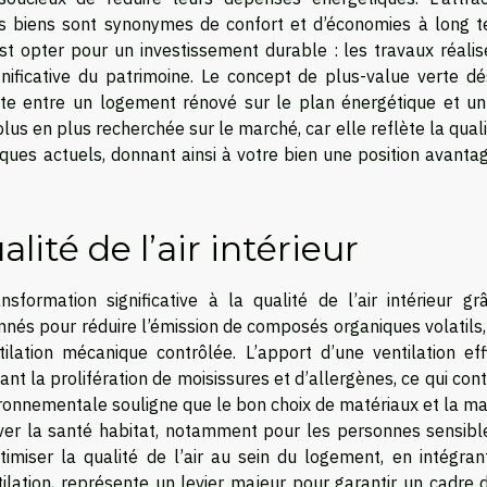
 biens sont synonymes de confort et d’économies à long t
est opter pour un investissement durable : les travaux réalis
ignificative du patrimoine. Le concept de plus-value verte dé
nte entre un logement rénové sur le plan énergétique et un
plus en plus recherchée sur le marché, car elle reflète la qual
iques actuels, donnant ainsi à votre bien une position avanta
lité de l’air intérieur
formation significative à la qualité de l’air intérieur gr
onnés pour réduire l’émission de composés organiques volatils
ilation mécanique contrôlée. L’apport d’une ventilation eff
tant la prolifération de moisissures et d’allergènes, ce qui con
ironnementale souligne que le bon choix de matériaux et la ma
rver la santé habitat, notamment pour les personnes sensibl
ptimiser la qualité de l’air au sein du logement, en intégra
ilation, représente un levier majeur pour garantir un cadre 