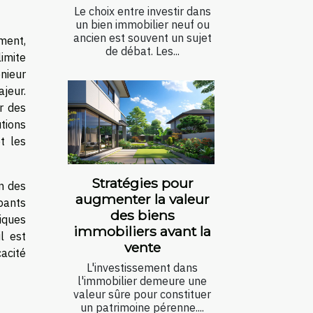
Le choix entre investir dans
un bien immobilier neuf ou
ancien est souvent un sujet
ment,
de débat. Les...
imite
énieur
jeur.
r des
tions
t les
Stratégies pour
on des
augmenter la valeur
pants
des biens
iques
immobiliers avant la
l est
vente
cacité
L'investissement dans
l'immobilier demeure une
valeur sûre pour constituer
un patrimoine pérenne....