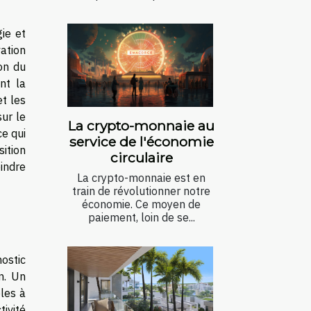
ie et
ation
on du
nt la
t les
sur le
La crypto-monnaie au
e qui
service de l'économie
sition
circulaire
eindre
La crypto-monnaie est en
train de révolutionner notre
économie. Ce moyen de
paiement, loin de se...
nostic
n. Un
les à
ivité