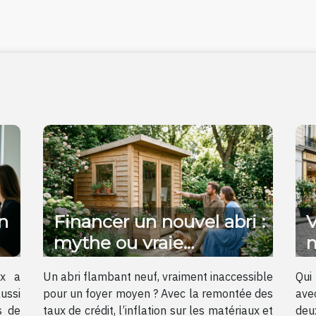
n
Financer un nouvel abri :
V
mythe ou vraie
m
opportunité pour
u
ux a
Un abri flambant neuf, vraiment inaccessible
Qui 
valoriser votre jardin ?
ussi
pour un foyer moyen ? Avec la remontée des
ave
s de
taux de crédit, l’inflation sur les matériaux et
deu