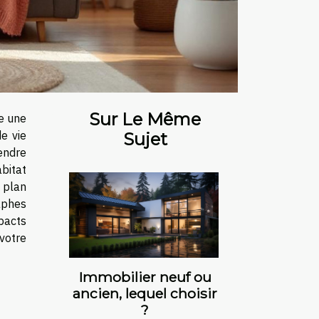
Sur Le Même
e une
e vie
Sujet
endre
bitat
 plan
aphes
pacts
votre
Immobilier neuf ou
ancien, lequel choisir
?