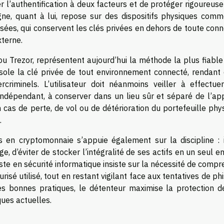
r l’authentification à deux facteurs et de protéger rigoureus
igne, quant à lui, repose sur des dispositifs physiques comm
isées, qui conservent les clés privées en dehors de toute con
xterne.
ou Trezor, représentent aujourd’hui la méthode la plus fiabl
 isole la clé privée de tout environnement connecté, rendant 
criminels. L’utilisateur doit néanmoins veiller à effectue
ndépendant, à conserver dans un lieu sûr et séparé de l’app
 cas de perte, de vol ou de détérioration du portefeuille phy
.
s en cryptomonnaie s’appuie également sur la discipline : i
e, d’éviter de stocker l’intégralité de ses actifs en un seul en
liste en sécurité informatique insiste sur la nécessité de comp
isé utilisé, tout en restant vigilant face aux tentatives de ph
ces bonnes pratiques, le détenteur maximise la protection d
ues actuelles.