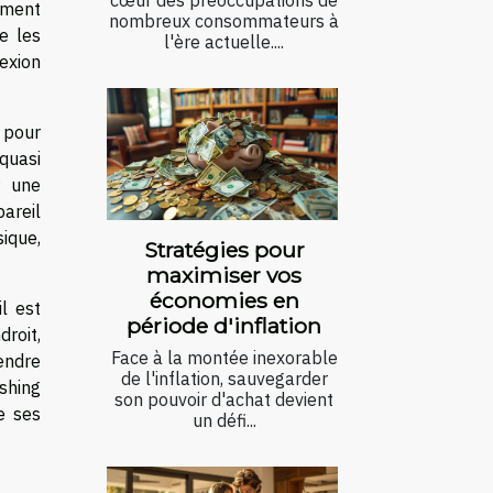
cœur des préoccupations de
ement
nombreux consommateurs à
e les
l'ère actuelle....
nexion
e pour
quasi
r une
areil
sique,
Stratégies pour
maximiser vos
économies en
l est
période d'inflation
droit,
Face à la montée inexorable
rendre
de l'inflation, sauvegarder
ishing
son pouvoir d'achat devient
e ses
un défi...