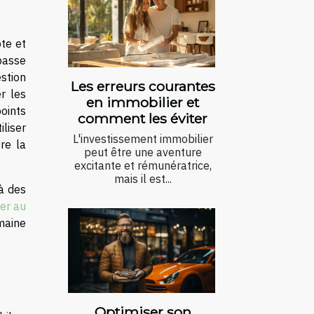
te et
passe
stion
Les erreurs courantes
r les
en immobilier et
points
comment les éviter
iliser
L'investissement immobilier
re la
peut être une aventure
excitante et rémunératrice,
mais il est...
à des
er au
omaine
Optimiser son