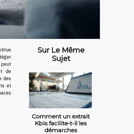
Sur Le Même
titue
otéger
Sujet
 peut
et de
e des
ts et
naces
Comment un extrait
Kbis facilite-t-il les
démarches