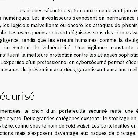
Les risques sécurité cryptomonnaie ne doivent jamais
 numériques. Les investisseurs s’exposent en permanence 
 les logiciels malveillants ou encore les attaques de phishin
ible. Les escroqueries, souvent déguisées sous des formes var
gligence, tandis que les erreurs humaines, comme la divulg
t un vecteur de vulnérabilité. Une vigilance constante 
stituent la meilleure protection contre les attaques sophisti
L’expertise d’un professionnel en cybersécurité permet d’iden
s mesures de prévention adaptées, garantissant ainsi une meil
sécurisé
mériques, le choix d’un portefeuille sécurisé reste une 
e crypto. Deux grandes catégories existent : le stockage en 
rs ligne, connu sous le nom de
cold wallet
. Les portefeuilles en 
nsactions mais s’exposent davantage aux risques de piratage. 