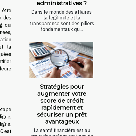
administratives ?
 être
Dans le monde des affaires,
à des
la légitimité et la
transparence sont des piliers
g, qui
fondamentaux qui...
iées,
ation
et la
quées
tifier
leure
Stratégies pour
augmenter votre
score de crédit
rapidement et
étape
sécuriser un prêt
ligne,
avantageux
ligne,
La santé financière est au
C’est