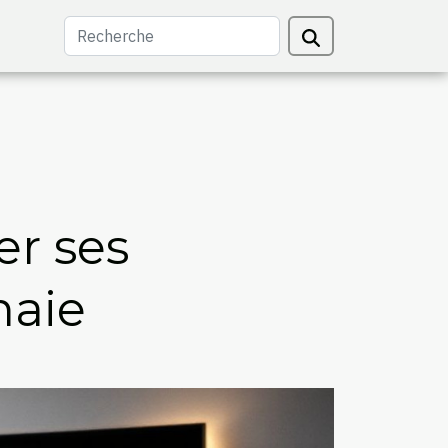
er ses
naie