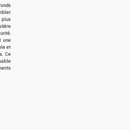
 fonds
mbler
 plus
tière
rité.
t une
ble et
s. Ce
sable
ements