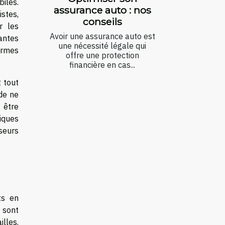
iles.
assurance auto : nos
stes,
conseils
r les
Avoir une assurance auto est
hantes
une nécessité légale qui
formes
offre une protection
financière en cas...
t tout
 de ne
 être
iques
seurs
ts en
 sont
lles.