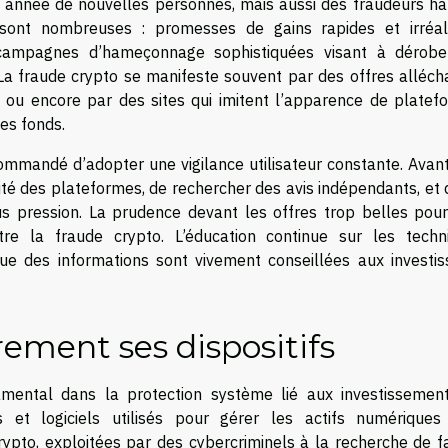
 année de nouvelles personnes, mais aussi des fraudeurs hab
sont nombreuses : promesses de gains rapides et irréali
 campagnes d’hameçonnage sophistiquées visant à dérobe
. La fraude crypto se manifeste souvent par des offres alléc
le, ou encore par des sites qui imitent l’apparence de plate
les fonds.
ecommandé d’adopter une vigilance utilisateur constante. Avan
cité des plateformes, de rechercher des avis indépendants, et
s pression. La prudence devant les offres trop belles pour
re la fraude crypto. L’éducation continue sur les techn
ue des informations sont vivement conseillées aux investis
rement ses dispositifs
amental dans la protection système lié aux investissemen
ns et logiciels utilisés pour gérer les actifs numériques
pto, exploitées par des cybercriminels à la recherche de fai