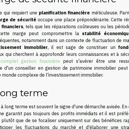
e qui requiert une
planification financière
méticuleuse. Parm
rge de sécurité
occupe une place prépondérante. Cette ré
financiers
, tels que les réparations coûteuses ou les pério
e cette marge peut compromettre la
stabilité économiq
nséquentes, notamment dans un contexte de fluctuation de ma
tissement immobilier
, il est sage de constituer un
fond
ux qui cherchent à approfondir leurs connaissances et à sécu
complet gestion financière
peut s'avérer être une ress
rtise d'un conseiller en gestion de patrimoine immobilier peu
e monde complexe de l'investissement immobilier.
long terme
 à long terme est souvent le signe d'une démarche avisée. En 
ne garantit pas toujours des profits immédiats et il est préf
nt plutôt que de se focaliser uniquement sur des bénéfices ra
iciper les fluctuations du marché et d'élaborer une stra