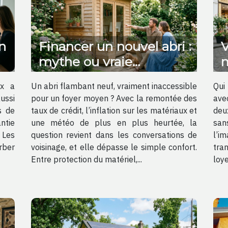
n
Financer un nouvel abri :
V
mythe ou vraie
m
opportunité pour
u
ux a
Un abri flambant neuf, vraiment inaccessible
Qui 
valoriser votre jardin ?
ussi
pour un foyer moyen ? Avec la remontée des
ave
s de
taux de crédit, l’inflation sur les matériaux et
deu
ntie
une météo de plus en plus heurtée, la
san
 Les
question revient dans les conversations de
l’i
rber
voisinage, et elle dépasse le simple confort.
tra
Entre protection du matériel,...
loye