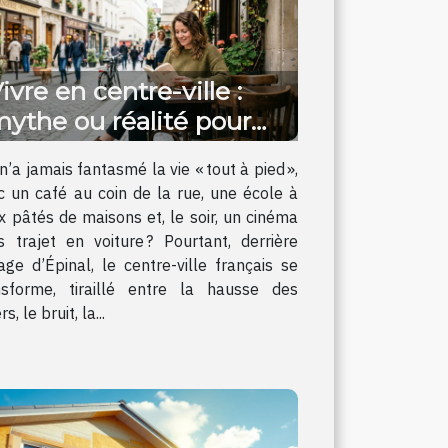
ivre en centre-ville :
ythe ou réalité pour
ne vie apaisée ?
n’a jamais fantasmé la vie « tout à pied »,
c un café au coin de la rue, une école à
x pâtés de maisons et, le soir, un cinéma
s trajet en voiture ? Pourtant, derrière
mage d’Épinal, le centre-ville français se
nsforme, tiraillé entre la hausse des
rs, le bruit, la...