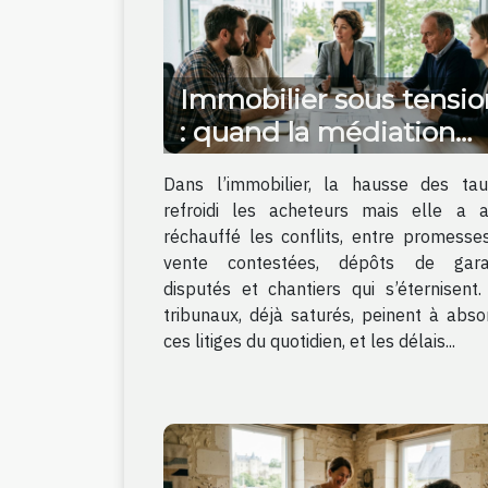
Immobilier sous tensio
: quand la médiation
évite le tribunal
Dans l’immobilier, la hausse des ta
refroidi les acheteurs mais elle a a
réchauffé les conflits, entre promesse
vente contestées, dépôts de gara
disputés et chantiers qui s’éternisent.
tribunaux, déjà saturés, peinent à abso
ces litiges du quotidien, et les délais...