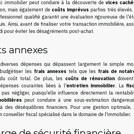
ic immobilier
peut conduire à la découverte de
vices caché
ion, mais également de
coûts imprévus
parfois très élevés.
essionnel qualifié garantit une évaluation rigoureuse de l'é
s. Ainsi, avant de finaliser votre transaction immobilière, as
di pour éviter les désagréments post-achat.
ts annexes
e diverses dépenses qui dépassent largement le simple mo
 budgétiser les
frais annexes
tels que les
frais de notair
 du coût total. De plus, les
coûts de rénovation
doivent
épenses courantes liées à l'
entretien immobilier
. La
fis
s négliger, puisqu'elle influence directement la rentabili
obilières
peut conduire à une sous-estimation dangereu
 des déséquilibres financiers. Pour une gestion optimale, i
nseiller fiscal spécialisé dans le domaine de l'immobilier.
rge de sécurité financière