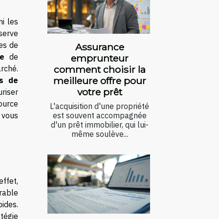
i les
serve
des de
Assurance
ue
de
emprunteur
rché.
comment choisir la
meilleure offre pour
s de
votre prêt
riser
ource
L'acquisition d'une propriété
t vous
est souvent accompagnée
d'un prêt immobilier, qui lui-
même soulève...
effet,
érable
pides.
tégie