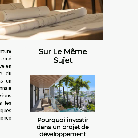
Sur Le Même
nture
rsemé
Sujet
êve en
ce du
ns un
nnaie
sions
s les
iques
ience
Pourquoi investir
dans un projet de
développement