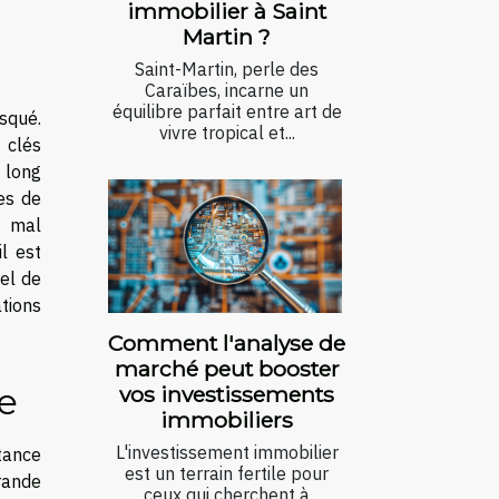
immobilier à Saint
Martin ?
Saint-Martin, perle des
Caraïbes, incarne un
équilibre parfait entre art de
squé.
vivre tropical et...
 clés
à long
es de
t mal
il est
iel de
tions
Comment l'analyse de
marché peut booster
e
vos investissements
immobiliers
L'investissement immobilier
rtance
est un terrain fertile pour
rande
ceux qui cherchent à