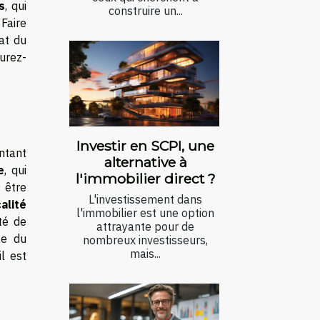
s
, qui
construire un...
 Faire
tat du
surez-
Investir en SCPI, une
ntant
alternative à
e
, qui
l'immobilier direct ?
 être
L'investissement dans
calité
l'immobilier est une option
té de
attrayante pour de
se du
nombreux investisseurs,
mais...
l est